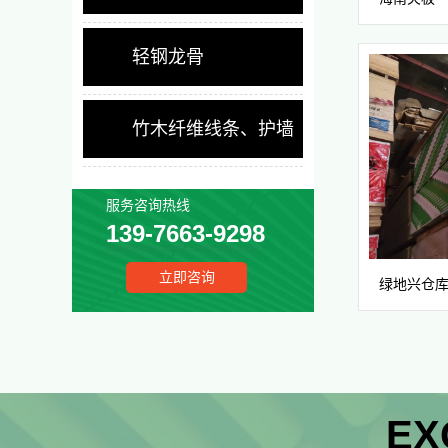
轻钢龙骨
竹木纤维线条、护墙
板
服务咨询热线
139-7663-9298
立即咨询
绿地兴仓库
EX