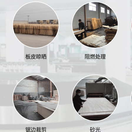
板皮晾晒
阻燃处理
锯边裁剪
砂光