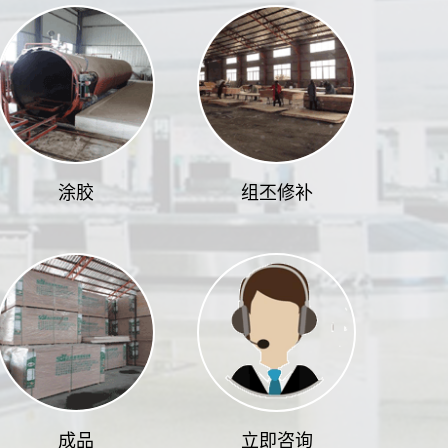
涂胶
组丕修补
成品
立即咨询