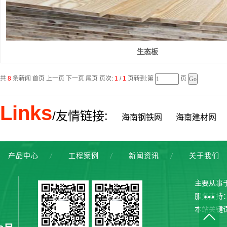
生态板
共
8
条新闻 首页 上一页 下一页 尾页 页次:
1
/
1
页转到:第
页
Links
/友情链接:
海南钢铁网
海南建材网
产品中心
工程案例
新闻资讯
关于我们
主要从事
服务支持
本站关键