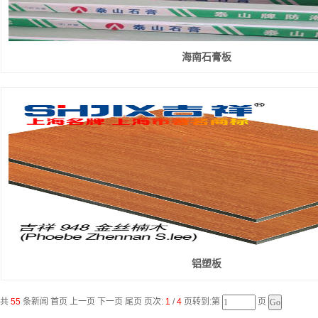
海南石膏板
铝塑板
共
55
条新闻 首页 上一页
下一页
尾页
页次:
1
/
4
页转到:第
页