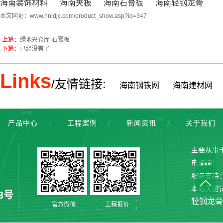
海南装饰材料
海南夹板
海南石膏板
海南轻钢龙骨
本文网址：
www.hnldjc.com/product_show.asp?id=347
·上篇：
绿地兴仓库-石膏板
·下篇：
已经没有了
Links
/友情链接:
海南钢铁网
海南建材网
产品中心
工程案例
新闻资讯
关于我们
主要从事
电咨询！
服务支持
本站关键
3号
轻钢龙骨
官方微信
工程报价