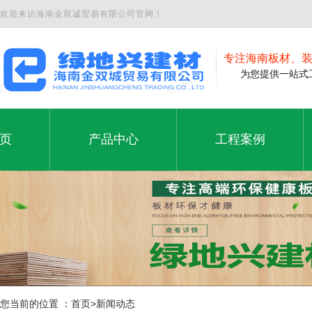
欢迎来访海南金双诚贸易有限公司官网！
专注海南板材、
为您提供一站式工
页
产品中心
工程案例
夹板
工程案例
页
产品中心
工程案例
石膏板
铝塑板
免漆板
生态板
您当前的位置 ：首页>新闻动态