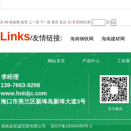
共
43
条新闻 首页 上一页
下一页
尾页
页次:
1
/
5
页转到:第
页
Links
/友情链接:
海南钢铁网
海南建材网
网站首页
产品中心
工程案
：李经理
9-7663-9298
ww.hnldjc.com
：海口市美兰区新埠岛新埠大道3号
官方微信
ht © 海南金双诚贸易有限公司
琼ICP备19004490号-2