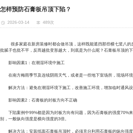
阻燃板
怎样预防石膏板吊顶下陷？
轻钢龙骨
2026-03-14
489次
竹木纤维线条、护墙板
很多家庭在新房装修时都会做吊顶，这样既能遮挡那些横七竖八的房梁
批腻子也批不平，反而越批变形越大，到底是为什么呢？石膏板吊顶的下
影响因素1：在潮湿环境中施工
在南方梅雨季节及连续阴雨天气，或者是一些地下室场所，现场环境的
解决方法：避免在潮湿环境下施工，改善施工环境，增加临时通风设施。在
影响因素2：石膏板的封板方向不正确
下陷案例中99%都是因为封板方向有问题，因为石膏板的强度70%来
别，一般纵向强度是横向强度的3倍。
解决方法：安装纸面石膏板吊顶时，必须充分利用石膏板的纵向强度