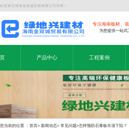
欢迎来访海南金双诚贸易有限公司官网！
专注海南板材、
为您提供一站式工
页
产品中心
工程案例
夹板
工程案例
页
产品中心
工程案例
石膏板
铝塑板
免漆板
生态板
您当前的位置 ：首页> 新闻动态> 常见问题>怎样预防石膏板吊顶下陷？