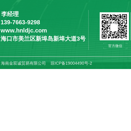
：李经理
9-7663-9298
ww.hnldjc.com
：海口市美兰区新埠岛新埠大道3号
官方微信
ht © 海南金双诚贸易有限公司
琼ICP备19004490号-2