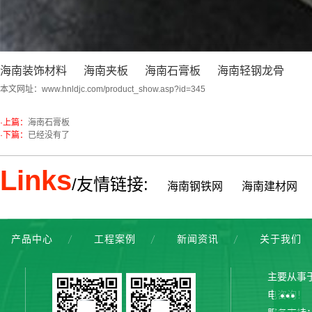
海南装饰材料
海南夹板
海南石膏板
海南轻钢龙骨
本文网址：
www.hnldjc.com/product_show.asp?id=345
·上篇：
海南石膏板
·下篇：
已经没有了
Links
/友情链接:
海南钢铁网
海南建材网
产品中心
工程案例
新闻资讯
关于我们
主要从事
电咨询！