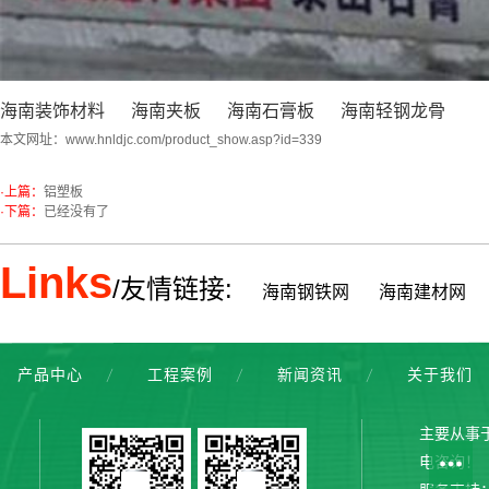
海南装饰材料
海南夹板
海南石膏板
海南轻钢龙骨
本文网址：
www.hnldjc.com/product_show.asp?id=339
·上篇：
铝塑板
·下篇：
已经没有了
Links
/友情链接:
海南钢铁网
海南建材网
产品中心
工程案例
新闻资讯
关于我们
主要从事
电咨询！