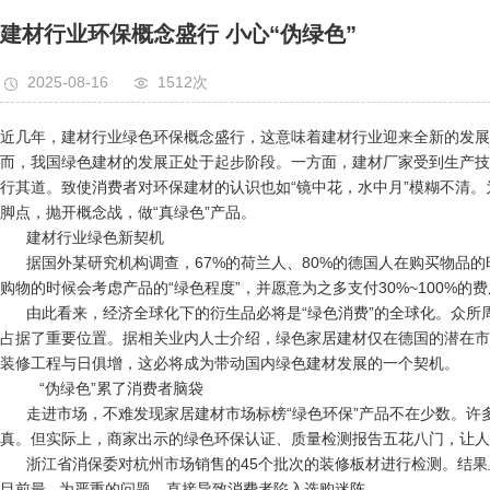
阻燃板
建材行业环保概念盛行 小心“伪绿色”
轻钢龙骨
2025-08-16
1512次
竹木纤维线条、护墙板
近几年，建材行业绿色环保概念盛行，这意味着建材行业迎来全新的发展
而，我国绿色建材的发展正处于起步阶段。一方面，建材厂家受到生产技
行其道。致使消费者对环保建材的认识也如“镜中花，水中月”模糊不清
脚点，抛开概念战，做“真绿色”产品。
建材行业绿色新契机
据国外某研究机构调查，67%的荷兰人、80%的德国人在购买物品的
购物的时候会考虑产品的“绿色程度”，并愿意为之多支付30%~100%
由此看来，经济全球化下的衍生品必将是“绿色消费”的全球化。众所
占据了重要位置。据相关业内人士介绍，绿色家居建材仅在德国的潜在市场
装修工程与日俱增，这必将成为带动国内绿色建材发展的一个契机。
“伪绿色”累了消费者脑袋
走进市场，不难发现家居建材市场标榜“绿色环保”产品不在少数。许
真。但实际上，商家出示的绿色环保认证、质量检测报告五花八门，让人
浙江省消保委对杭州市场销售的45个批次的装修板材进行检测。结果显
目前最 为严重的问题，直接导致消费者陷入选购迷阵。