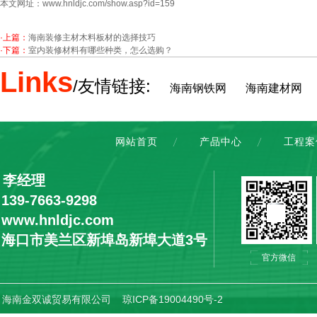
本文网址：
www.hnldjc.com/show.asp?id=159
·上篇：
海南装修主材木料板材的选择技巧
·下篇：
室内装修材料有哪些种类，怎么选购？
Links
/友情链接:
海南钢铁网
海南建材网
网站首页
产品中心
工程案
：李经理
9-7663-9298
ww.hnldjc.com
：海口市美兰区新埠岛新埠大道3号
官方微信
ht © 海南金双诚贸易有限公司
琼ICP备19004490号-2