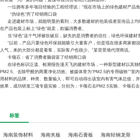
一位拥有多年项目经验的工程经理说：“现在市场上的绿色建材产品鱼
“伪绿色”穷了经销商口袋
走进建材市场，就能明显的看到，大多数建材的包装或者宣传品上均印有“
在产品包装上标上“绿色”就卖，欺骗消费者。
当“绿色”这个气球被吹破后，缺失的是消费者的信任，绿色环保建材市
“以前，产品只要绿色环保就能吸引大量客户，但是现在很多商家都说
人气，来的大部分都是看客，实际客户也很少。”某背景墙代理商说。
卡颂石：省了消费者脑袋富了经销商口袋
在绿色标识泛滥、检测报告漫天飞的建材市场，一种新型建材以其独特的
PM2.5、去除甲醛的两重净化功效。被媒体誉为“PM2.5的专用磁铁
用材料的品牌、种类、数量输入，即可自动得出该室内有害气体总值，并
效果，成功研发三项专题实验，分别为：卡颂石去PM2.5实验、卡颂
标签
海南装饰材料
海南夹板
海南石膏板
海南轻钢龙骨