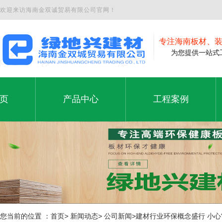
欢迎来访海南金双诚贸易有限公司官网！
专注海南板材、
为您提供一站式工
页
产品中心
工程案例
夹板
工程案例
页
产品中心
工程案例
石膏板
铝塑板
免漆板
生态板
您当前的位置 ：首页> 新闻动态> 公司新闻>建材行业环保概念盛行 小心