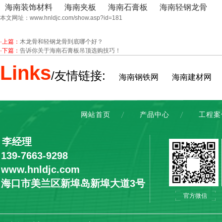
海南装饰材料
海南夹板
海南石膏板
海南轻钢龙骨
本文网址：
www.hnldjc.com/show.asp?id=181
·上篇：
木龙骨和轻钢龙骨到底哪个好？
·下篇：
告诉你关于海南石膏板吊顶选购技巧！
Links
/友情链接:
海南钢铁网
海南建材网
网站首页
产品中心
工程案
：李经理
9-7663-9298
ww.hnldjc.com
：海口市美兰区新埠岛新埠大道3号
官方微信