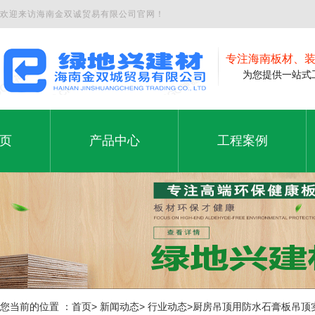
欢迎来访海南金双诚贸易有限公司官网！
专注海南板材、
为您提供一站式工
页
产品中心
工程案例
夹板
工程案例
页
产品中心
工程案例
石膏板
铝塑板
免漆板
生态板
您当前的位置 ：首页> 新闻动态> 行业动态>厨房吊顶用防水石膏板吊顶