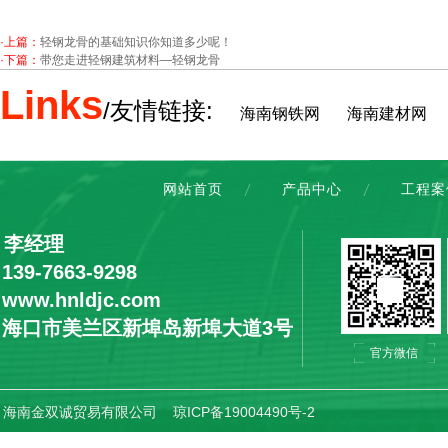
·上篇：
轻钢龙骨的基础知识你知道多少呢！
·下篇：
带您走进轻钢建筑材料—轻钢龙骨
Links
/友情链接:
海南钢铁网
海南建材网
网站首页
产品中心
工程案
：李经理
9-7663-9298
ww.hnldjc.com
：海口市美兰区新埠岛新埠大道3号
官方微信
ht © 海南金双诚贸易有限公司
琼ICP备19004490号-2