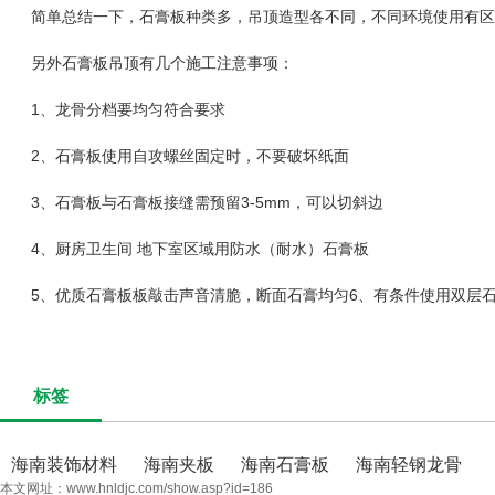
简单总结一下，石膏板种类多，吊顶造型各不同，不同环境使用有区
另外石膏板吊顶有几个施工注意事项：
1、龙骨分档要均匀符合要求
2、石膏板使用自攻螺丝固定时，不要破坏纸面
3、石膏板与石膏板接缝需预留3-5mm，可以切斜边
4、厨房卫生间 地下室区域用防水（耐水）石膏板
5、优质石膏板板敲击声音清脆，断面石膏均匀6、有条件使用双层石
标签
海南装饰材料
海南夹板
海南石膏板
海南轻钢龙骨
本文网址：
www.hnldjc.com/show.asp?id=186