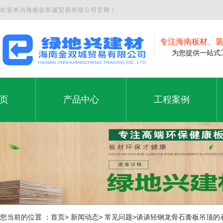
欢迎来访海南金双诚贸易有限公司官网！
专注海南板材、
为您提供一站式工
页
产品中心
工程案例
夹板
工程案例
页
产品中心
工程案例
石膏板
铝塑板
免漆板
生态板
您当前的位置 ：首页> 新闻动态> 常见问题>谈谈轻钢龙骨石膏板吊顶