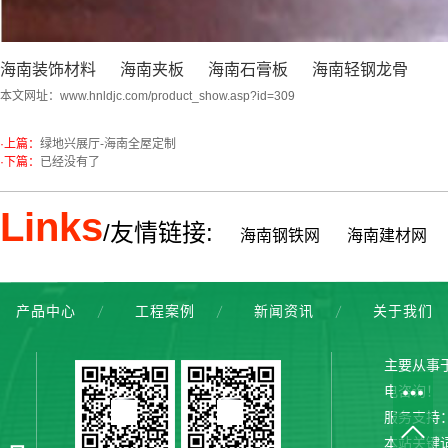
海南装饰材料
海南夹板
海南石膏板
海南轻钢龙骨
本文网址：
www.hnldjc.com/product_show.asp?id=309
·上篇：
绿地兴展厅-海南全屋定制
·下篇：
已经没有了
Links
/友情链接:
海南钢铁网
海南建材网
产品中心
工程案例
新闻资讯
关于我们
主要从事
电咨询！
服务支持
本站关键