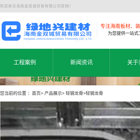
欢迎来访海南金双诚贸易有限公司官网！
专注海南板材、
为您提供一站式工
工程案例
新闻资讯
关于
工程案例
公司新闻
公司
工程案例
新闻资讯
关于
您当前的位置 ：首页> 产品展示> 轻钢龙骨>轻钢龙骨
行业动态
联系
常见问题