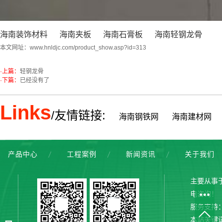
海南装饰材料
海南夹板
海南石膏板
海南轻钢龙骨
本文网址：
www.hnldjc.com/product_show.asp?id=313
·上篇：
轻钢龙骨
·下篇：
已经没有了
Links
/友情链接:
海南钢铁网
海南建材网
产品中心
工程案例
新闻资讯
关于我们
主要从事
电咨询！
服务支持
本站关键