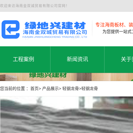
欢迎来访海南金双诚贸易有限公司官网！
专注海南板材、
为您提供一站式工
工程案例
新闻资讯
关于
工程案例
公司新闻
公司
工程案例
新闻资讯
关于
您当前的位置 ：首页> 产品展示> 轻钢龙骨>轻钢龙骨
行业动态
联系
常见问题